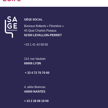
SIÈGE SOCIAL
Bureaux flottants « Filomène »
45 Quai Charles Pasqua
92300 LEVALLOIS-PERRET
+33 1 41 43 09 00
114, rue Vauban
69006 LYON
+ 33 4 72 70 70 60
4, allée Brancas
44000 NANTES
+ 33 2 28 08 19 00