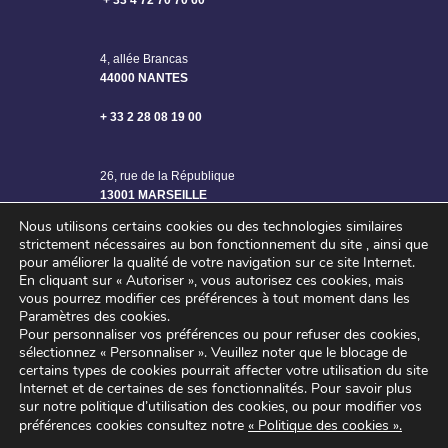
+ 33 4 72 70 70 60
4, allée Brancas
44000 NANTES
+ 33 2 28 08 19 00
26, rue de la République
13001 MARSEILLE
Nous utilisons certains cookies ou des technologies similaires
strictement nécessaires au bon fonctionnement du site , ainsi que
pour améliorer la qualité de votre navigation sur ce site Internet.
En cliquant sur « Autoriser », vous autorisez ces cookies, mais
vous pourrez modifier ces préférences à tout moment dans les
Paramètres des cookies.
Pour personnaliser vos préférences ou pour refuser des cookies,
sélectionnez « Personnaliser ».
Veuillez noter que le blocage de
certains types de cookies pourrait affecter votre utilisation du site
Internet et de certaines de ses fonctionnalités.
Pour savoir plus
sur notre politique d’utilisation des cookies, ou pour modifier vos
©2024 SAGE ENGINEERING – Tous droits réservés
préférences cookies consultez notre
« Politique des cookies »
.
Mentions légales
–
Politique de confidentialité