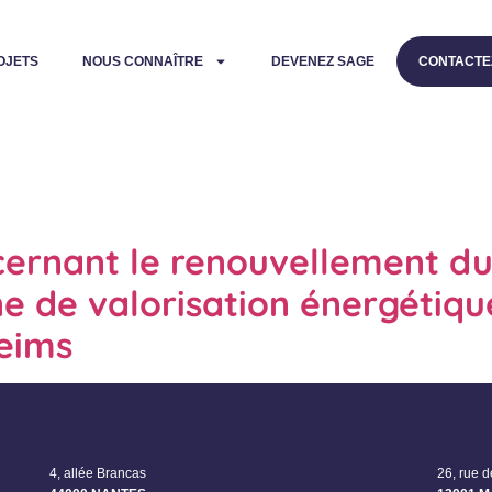
OJETS
NOUS CONNAÎTRE
DEVENEZ SAGE
CONTACTE
ncernant le renouvellement du
sine de valorisation énergéti
eims
4, allée Brancas
26, rue 