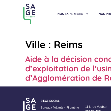
NOS EXPERTISES
NOS PR
Ville :
Reims
Aide à la décision co
d’exploitation de l’u
d’Agglomération de R
SIÈGE SOCIAL
114, rue Vauban
Bureaux flottants « Filomène