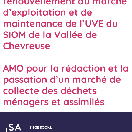
renouvellement du marché
d’exploitation et de
maintenance de l’UVE du
SIOM de la Vallée de
Chevreuse
AMO pour la rédaction et la
passation d’un marché de
collecte des déchets
ménagers et assimilés
SIÈGE SOCIAL