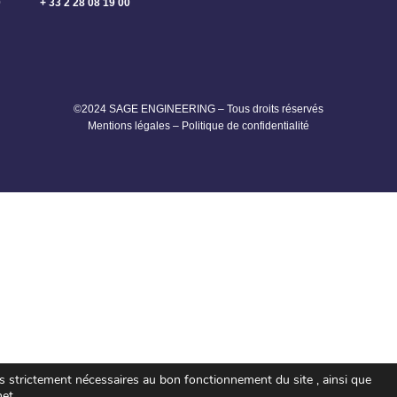
0
+ 33 2 28 08 19 00
©2024 SAGE ENGINEERING – Tous droits réservés
Mentions légales
–
Politique de confidentialité
es strictement nécessaires au bon fonctionnement du site , ainsi que
net.