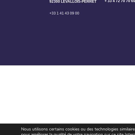
+ 33 4 72 70 70 6
92300 LEVALLOIS-PERRET
+33 1 41 43 09 00
Nous utilisons certains cookies ou des technologies similair
pour améliorer la qualité de votre navigation sur ce site Inter