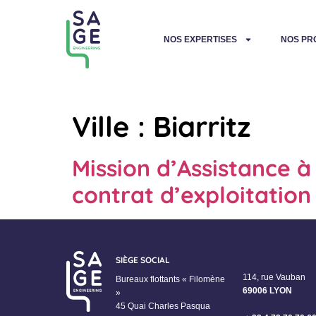
NOS EXPERTISES
NOS PR
Ville :
Biarritz
Mission d’Assistance 
contrat d’exploitation
SIÈGE SOCIAL
114, rue Vauban
Bureaux flottants « Filomène
69006 LYON
»
45 Quai Charles Pasqua