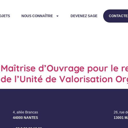
OJETS
NOUS CONNAÎTRE
DEVENEZ SAGE
CONTACTE
à Maîtrise d’Ouvrage pour le
 de l’Unité de Valorisation 
4, allée Brancas
26, rue 
44000 NANTES
13001 