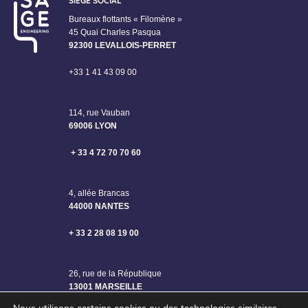
SIÈGE SOCIAL
Bureaux flottants « Filomène »
45 Quai Charles Pasqua
92300 LEVALLOIS-PERRET
+33 1 41 43 09 00
114, rue Vauban
69006 LYON
+ 33 4 72 70 70 60
4, allée Brancas
44000 NANTES
+ 33 2 28 08 19 00
26, rue de la République
13001 MARSEILLE