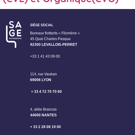
SIÈGE SOCIAL
Bureaux flottants « Filomène »
45 Quai Charles Pasqua
92300 LEVALLOIS-PERRET
+33 1 41 43 09 00
114, rue Vauban
69006 LYON
+ 33 4 72 70 70 60
4, allée Brancas
44000 NANTES
+ 33 2 28 08 19 00