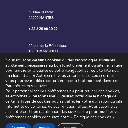
4, allée Brancas
44000 NANTES
+ 33 2 28 08 19 00
26, rue de la République
13001 MARSEILLE
Nous utilisons certains cookies ou des technologies similaires
strictement nécessaires au bon fonctionnement du site , ainsi que
pour améliorer la qualité de votre navigation sur ce site Internet.
En cliquant sur « Autoriser », vous autorisez ces cookies, mais
vous pourrez modifier ces préférences à tout moment dans les
Paramètres des cookies.
Pour personnaliser vos préférences ou pour refuser des cookies,
sélectionnez « Personnaliser ».
Veuillez noter que le blocage de
certains types de cookies pourrait affecter votre utilisation du site
Internet et de certaines de ses fonctionnalités.
Pour savoir plus
sur notre politique d’utilisation des cookies, ou pour modifier vos
©2024 SAGE ENGINEERING – Tous droits réservés
préférences cookies consultez notre
« Politique des cookies »
.
Mentions légales
–
Politique de confidentialité
Accepter
Rejeter
Réglages