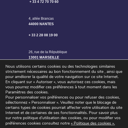
+ 33 4 72 70 70 60
4, allée Brancas
44000 NANTES
+ 33 2 28 08 19 00
26, rue de la République
13001 MARSEILLE
Nous utilisons certains cookies ou des technologies similaires
strictement nécessaires au bon fonctionnement du site , ainsi que
pour améliorer la qualité de votre navigation sur ce site Internet.
En cliquant sur « Autoriser », vous autorisez ces cookies, mais
vous pourrez modifier ces préférences à tout moment dans les
Paramètres des cookies.
Pour personnaliser vos préférences ou pour refuser des cookies,
sélectionnez « Personnaliser ».
Veuillez noter que le blocage de
certains types de cookies pourrait affecter votre utilisation du site
Internet et de certaines de ses fonctionnalités.
Pour savoir plus
sur notre politique d’utilisation des cookies, ou pour modifier vos
©2024 SAGE ENGINEERING – Tous droits réservés
préférences cookies consultez notre
« Politique des cookies »
.
Mentions légales
–
Politique de confidentialité