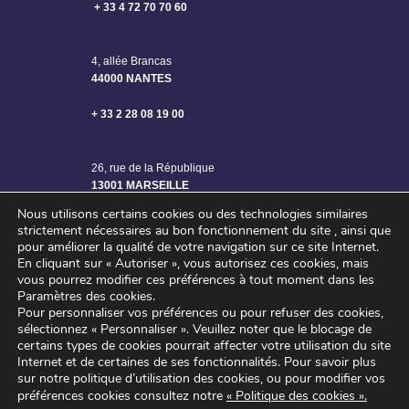
+ 33 4 72 70 70 60
4, allée Brancas
44000 NANTES
+ 33 2 28 08 19 00
26, rue de la République
13001 MARSEILLE
Nous utilisons certains cookies ou des technologies similaires
strictement nécessaires au bon fonctionnement du site , ainsi que
pour améliorer la qualité de votre navigation sur ce site Internet.
En cliquant sur « Autoriser », vous autorisez ces cookies, mais
vous pourrez modifier ces préférences à tout moment dans les
Paramètres des cookies.
Pour personnaliser vos préférences ou pour refuser des cookies,
sélectionnez « Personnaliser ».
Veuillez noter que le blocage de
certains types de cookies pourrait affecter votre utilisation du site
Internet et de certaines de ses fonctionnalités.
Pour savoir plus
sur notre politique d’utilisation des cookies, ou pour modifier vos
©2024 SAGE ENGINEERING – Tous droits réservés
préférences cookies consultez notre
« Politique des cookies »
.
Mentions légales
–
Politique de confidentialité