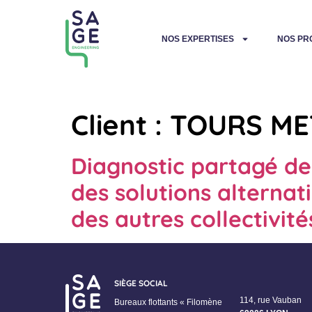
NOS EXPERTISES
NOS PR
Client :
TOURS ME
Diagnostic partagé de
des solutions alternat
des autres collectivité
SIÈGE SOCIAL
114, rue Vauban
Bureaux flottants « Filomène