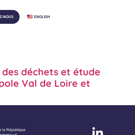
Z-NOUS
ENGLISH
 des déchets et étude
pole Val de Loire et
de la République