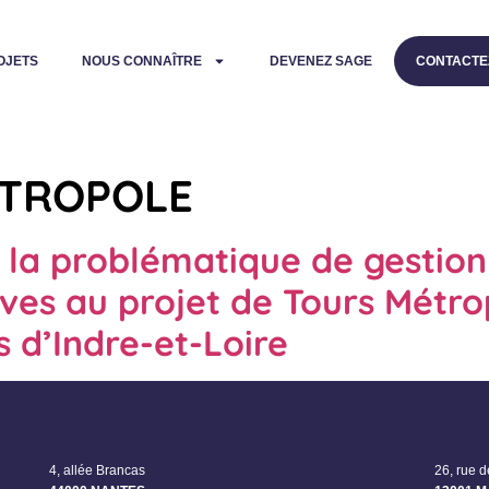
OJETS
NOUS CONNAÎTRE
DEVENEZ SAGE
CONTACTE
TROPOLE
 la problématique de gestion
ives au projet de Tours Métro
s d’Indre-et-Loire
4, allée Brancas
26, rue 