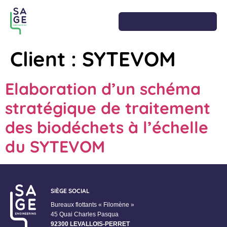
Client :
SYTEVOM
Elaboration d’un schéma
stratégique de traitement
des biodéchets à l’échelle
du SYTEVOM
SIÈGE SOCIAL
Bureaux flottants « Filomène »
45 Quai Charles Pasqua
92300 LEVALLOIS-PERRET