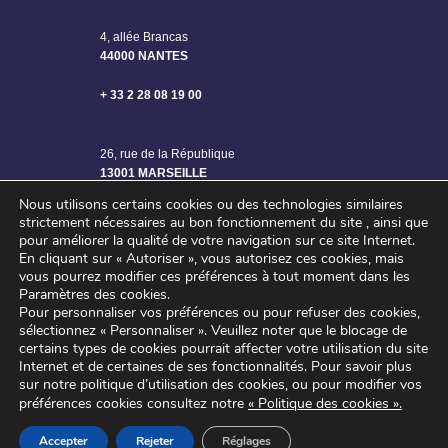
4, allée Brancas
44000 NANTES
+ 33 2 28 08 19 00
26, rue de la République
13001 MARSEILLE
Nous utilisons certains cookies ou des technologies similaires
strictement nécessaires au bon fonctionnement du site , ainsi que
pour améliorer la qualité de votre navigation sur ce site Internet.
En cliquant sur « Autoriser », vous autorisez ces cookies, mais
vous pourrez modifier ces préférences à tout moment dans les
Paramètres des cookies.
Pour personnaliser vos préférences ou pour refuser des cookies,
sélectionnez « Personnaliser ».
Veuillez noter que le blocage de
certains types de cookies pourrait affecter votre utilisation du site
Internet et de certaines de ses fonctionnalités.
Pour savoir plus
sur notre politique d’utilisation des cookies, ou pour modifier vos
©2024 SAGE ENGINEERING – Tous droits réservés
préférences cookies consultez notre
« Politique des cookies »
.
Mentions légales
–
Politique de confidentialité
Accepter
Rejeter
Réglages