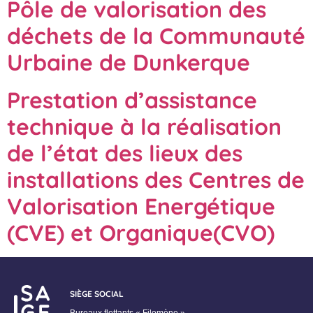
Pôle de valorisation des
déchets de la Communauté
Urbaine de Dunkerque
Prestation d’assistance
technique à la réalisation
de l’état des lieux des
installations des Centres de
Valorisation Energétique
(CVE) et Organique(CVO)
SIÈGE SOCIAL