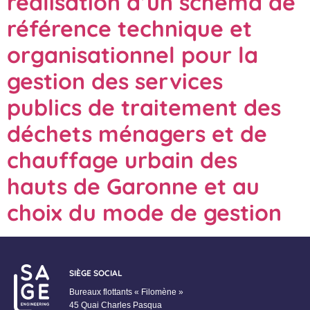
réalisation d’un schéma de
référence technique et
organisationnel pour la
gestion des services
publics de traitement des
déchets ménagers et de
chauffage urbain des
hauts de Garonne et au
choix du mode de gestion
SIÈGE SOCIAL
Bureaux flottants « Filomène »
45 Quai Charles Pasqua