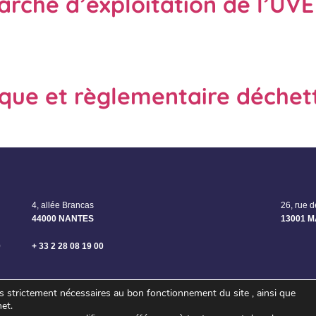
rché d’exploitation de l’UVE
que et règlementaire déchette
4, allée Brancas
26, rue 
44000 NANTES
13001 
0
+ 33 2 28 08 19 00
es strictement nécessaires au bon fonctionnement du site , ainsi que
net.