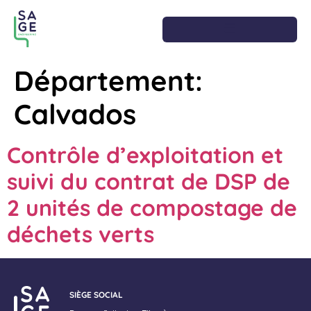
Département:
Calvados
Contrôle d’exploitation et
suivi du contrat de DSP de
2 unités de compostage de
déchets verts
SIÈGE SOCIAL