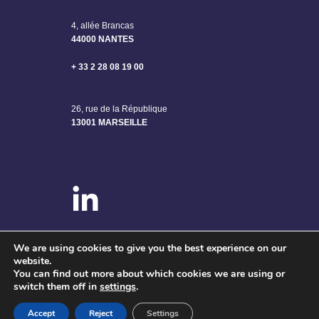
4, allée Brancas
44000 NANTES
+ 33 2 28 08 19 00
26, rue de la République
13001 MARSEILLE
We are using cookies to give you the best experience on our
website.
You can find out more about which cookies we are using or
©2024 SAGE ENGINEERING – Tous droits réservés
switch them off in
settings
.
Mentions légales
–
Politique de confidentialité
Accept
Reject
Settings