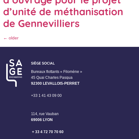
d’unité de méthanisation
de Gennevilliers
←
older
SIÈGE SOCIAL
Bureaux flottants « Filomène »
45 Quai Charles Pasqua
92300 LEVALLOIS-PERRET
+33 1 41 43 09 00
114, rue Vauban
69006 LYON
+ 33 4 72 70 70 60